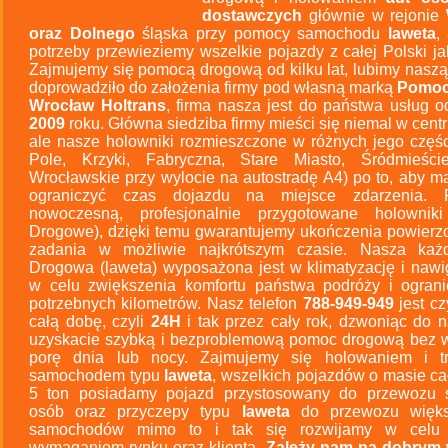
dostawczych
głównie w rejonie
oraz Dolnego
śląska przy pomocy samochodu
laweta
,
potrzeby przewieziemy wszelkie pojazdy z całej Polski ja
Zajmujemy się pomocą drogową od kilku lat, lubimy naszą
doprowadziło do założenia firmy pod własną marką
Pomoc
Wrocław Holtrans
, firma nasza jest do państwa usług o
2009
roku. Główna siedziba firmy mieści się niemal w cent
ale nasze holowniki rozmieszczone w różnych jego częśc
Pole, Krzyki, Fabryczna, Stare Miasto, Śródmieści
Wrocławskie przy wylocie na autostradę A4) po to, aby m
ograniczyć czas dojazdu na miejsce zdarzenia. 
nowoczesną, profesjonalnie przygotowane holownik
Drogowe), dzięki temu gwarantujemy ukończenia powier
zadania w możliwie najkrótszym czasie. Nasza ka
Drogowa (laweta) wyposażona jest w klimatyzację i naw
w celu zwiększenia komfortu państwa podróży i ograni
potrzebnych kilometrów. Nasz telefon
788-949-949
jest cz
całą dobę, czyli
24H
i tak przez cały rok, dzwoniąc do 
uzyskacie szybką i bezproblemową pomoc drogową bez 
porę dnia lub nocy. Zajmujemy się holowaniem i tr
samochodem typu
laweta
, wszelkich pojazdów o masie ca
5 ton posiadamy pojazd przystosowany do przewozu 
osób oraz przyczepy typu
laweta
do przewozu większ
samochodów mimo to i tak się rozwijamy w celu 
wymaganiom rynku oraz klienta.
Zależy nam na dobrym 