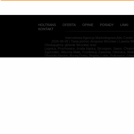
HOLTRANS
OFERTA
OPINIE
PORADY
LINKI
KONTAKT
Internetowa Agencja Marketingowa Ads-Cente
2026-08-09 | Tania pomoc drogowa Wrocław | Laweta Wr
Obsługujemy głównie Wrocław oraz:
Legnica, Prochowice, środa śląska, Strzegom, Jawor, Chojnów
Zgorzelec, Wisznia Mała, Trzebnica, Zawonia, Oleśnica, Woł
Oborniki śląskie, Brzeg Dolny, Pęgów, Lubin, Polkowice, Głog