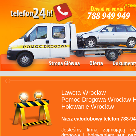
POMO
Laweta Wrocław
Pomoc Drogowa Wrocław H
Holowanie Wrocław
Nasz całodobowy telefon 788-94
Jesteśmy firmą zajmującą s
drogową i holowaniem
aut os