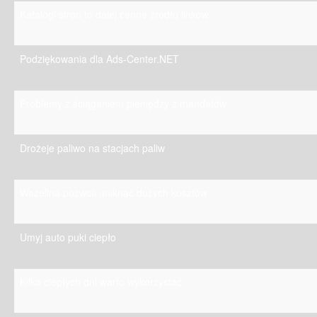
Katalogi stron to dalej cenne źródło linków
Podziękowania dla Ads-Center.NET
Problemy z ściąganiem pieniędzy z mandatów
Drożeje paliwo na stacjach paliw
Wazelina pozwoli uniknąć dużych kosztów
Umyj auto puki ciepło
Kilka ciepłych dni warto wykorzystać