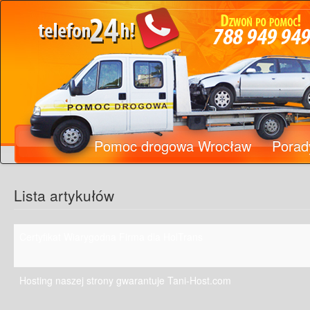
Pomoc drogowa Wrocław
Porad
Lista artykułów
Certyfikat Wiarygodna Firma dla HolTrans
Hosting naszej strony gwarantuje Tani-Host.com