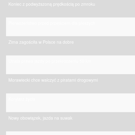
Koniec z podwyższoną prędkością po zmroku
Pierwszeństwo przed przejściem dla pieszych
Zima zagościła w Polsce na dobre
Utrata prawa jazdy po przekroczeniu 50 km
Morawiecki chce walczyć z piratami drogowymi
Korytarz życia
Nowy obowiązek, jazda na suwak