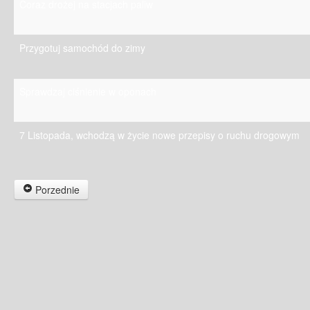
Coraz drożej na stacjach paliw
Przygotuj samochód do zimy
Sprawdzaj ciśnienie w oponach
7 Listopada, wchodzą w życie nowe przepisy o ruchu drogowym
Porzednie